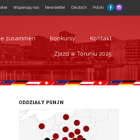
skie
Wspierają nas
Newsletter
Deutsch
Polski
ne zusammen
Konkursy
Kontakt
Zjazd w Toruniu 2025
ODDZIAŁY PSNJN