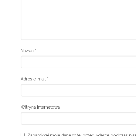
Nazwa
*
Adres e-mail
*
Witryna internetowa
Zapamiętaj moje dane w tej przeglądarce podczas pisa