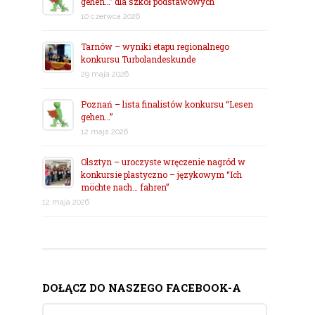
gehen…” dla szkół podstawowych
10 czerwca 2026
Tarnów – wyniki etapu regionalnego
konkursu Turbolandeskunde
29 maja 2026
Poznań – lista finalistów konkursu “Lesen
gehen…”
12 maja 2026
Olsztyn – uroczyste wręczenie nagród w
konkursie plastyczno – językowym “Ich
möchte nach… fahren”
12 maja 2026
DOŁĄCZ DO NASZEGO FACEBOOK-A