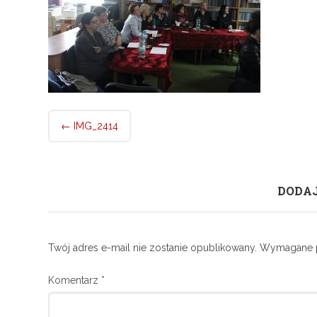
Post
←
IMG_2414
navigation
DODA
Twój adres e-mail nie zostanie opublikowany.
Wymagane p
Komentarz
*