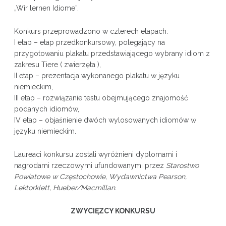
„Wir lernen Idiome”.
Konkurs przeprowadzono w czterech etapach:
I etap – etap przedkonkursowy, polegający na
przygotowaniu plakatu przedstawiającego wybrany idiom z
zakresu Tiere ( zwierzęta ),
II etap – prezentacja wykonanego plakatu w języku
niemieckim,
III etap – rozwiązanie testu obejmującego znajomość
podanych idiomów,
IV etap – objaśnienie dwóch wylosowanych idiomów w
języku niemieckim.
Laureaci konkursu zostali wyróżnieni dyplomami i
nagrodami rzeczowymi ufundowanymi przez
Starostwo
Powiatowe w Częstochowie, Wydawnictwa Pearson,
Lektorklett, Hueber/Macmillan.
ZWYCIĘZCY KONKURSU