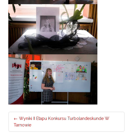
Post
←
Wyniki II Etapu Konkursu Turbolandeskunde W
navigation
Tarnowie