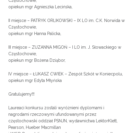
Częstochowie,
opiekun mgr Agnieszka Lecińska,
II miejsce – PATRYK ORLIKOWSKI – IX LO im. C.K. Norwida w
Częstochowie,
opiekun mgr Hanna Palicka,
III miejsce – ZUZANNA MIGOŃ – I LO im. J. Słowackiego w
Częstochowie,
opiekun mgr Bożena Dziąbor,
IV miejsce – ŁUKASZ ĆWIEK – Zespół Szkół w Koniecpolu,
opiekun mgr Edyta Młyńska
Gratulujemy!!!
Laureaci konkursu zostali wyróżnieni dyplomami i
nagrodami rzeczowymi ufundowanymi przez
częstochowski oddział PSNJN, wydawnictwa LektorKlett,
Pearson, Hueber Macmillan