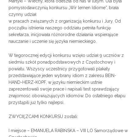
Martyki – Wiechy, która odeszła od nas w lutym. Ula była
pomysłodawczynią konkursu „Wir lernen Idiome”, brała
czynny udział
w pracach związanych z organizacją konkursu i Jury. Od
początku istnienia naszego oddziału pełniła funkcję
sekretarza, inicjowała różnorodne działania wspierające
nauczanie i uczenie się języka niemieckiego.
W tegorocznej edycji konkursu wzięło udział 9 uczniów z
siedmiu szkół ponadpodstawowych z Częstochowy i
powiatu. Wszyscy uczestnicy przygotowali plakaty
przedstawiające jeden wybrany idiom z zakresu BEIN-
HAND-HERZ-KOPF, w języku niemieckim ustnie
zaprezentowali swoje prace i napisali test sprawdzający
znajomość obowiązujących idiomów. Do ostatniego etapu
przystąpili już tylko najlepsi.
ZWYCIĘZCAMI KONKURSU zostali:
I miejsce – EMANUELA RABIŃSKA – VIII LO Samorządowe w