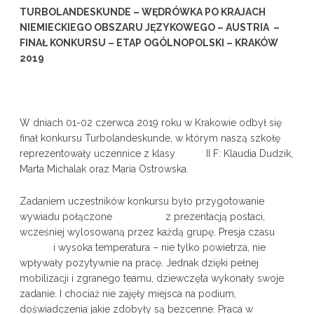
TURBOLANDESKUNDE – WĘDRÓWKA PO KRAJACH
NIEMIECKIEGO OBSZARU JĘZYKOWEGO – AUSTRIA –
FINAŁ KONKURSU – ETAP OGÓLNOPOLSKI – KRAKÓW
2019
W dniach 01-02 czerwca 2019 roku w Krakowie odbył się
finał konkursu Turbolandeskunde, w którym naszą szkołę
reprezentowały uczennice z klasy II F: Klaudia Dudzik,
Marta Michalak oraz Maria Ostrowska.
Zadaniem uczestników konkursu było przygotowanie
wywiadu połączone z prezentacją postaci,
wcześniej wylosowaną przez każdą grupę. Presja czasu
i wysoka temperatura – nie tylko powietrza, nie
wpływały pozytywnie na pracę. Jednak dzięki pełnej
mobilizacji i zgranego teamu, dziewczęta wykonały swoje
zadanie. I chociaż nie zajęły miejsca na podium,
doświadczenia jakie zdobyły są bezcenne. Praca w