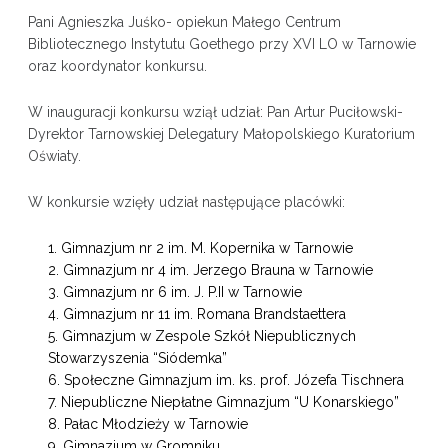
Pani Agnieszka Juśko- opiekun Małego Centrum
Bibliotecznego Instytutu Goethego przy XVI LO w Tarnowie
oraz koordynator konkursu.
W inauguracji konkursu wziął udział: Pan Artur Puciłowski-
Dyrektor Tarnowskiej Delegatury Małopolskiego Kuratorium
Oświaty.
W konkursie wzięły udział następujące placówki:
Gimnazjum nr 2 im. M. Kopernika w Tarnowie
Gimnazjum nr 4 im. Jerzego Brauna w Tarnowie
Gimnazjum nr 6 im. J. P.II w Tarnowie
Gimnazjum nr 11 im. Romana Brandstaettera
Gimnazjum w Zespole Szkół Niepublicznych
Stowarzyszenia “Siódemka”
Społeczne Gimnazjum im. ks. prof. Józefa Tischnera
Niepubliczne Niepłatne Gimnazjum “U Konarskiego”
Pałac Młodzieży w Tarnowie
Gimnazjum w Gromniku