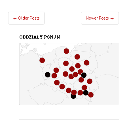
Post
←
Older Posts
Newer Posts
→
navigation
ODDZIAŁY PSNJN