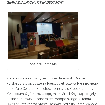
GIMNAZJALNYCH
„FIT IN DEUTSCH”
PWSZ w Tarnowie
Konkurs organizowany jest przez Tarnowski Oddział
Polskiego Stowarzyszenia Nauczycieli Języka Niemieckiego
oraz Małe Centrum Biblioteczne Instytutu Goethego przy
XVI Liceum Ogólnokształcącym im. Armii Krajowej i objęty
został honorowym patronatem Małopolskiego Kuratora
Oświaty, Prezydenta Miasta Tarnowa, Starosty Tarnowskiego