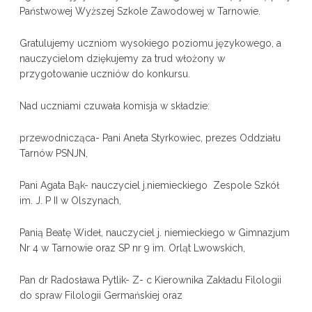
Państwowej Wyższej Szkole Zawodowej w Tarnowie.
Gratulujemy uczniom wysokiego poziomu językowego, a
nauczycielom dziękujemy za trud włożony w
przygotowanie uczniów do konkursu.
Nad uczniami czuwała komisja w składzie:
przewodnicząca- Pani Aneta Styrkowiec, prezes Oddziału
Tarnów PSNJN,
Pani Agata Bąk- nauczyciel j.niemieckiego Zespole Szkół
im. J. P II w Olszynach,
Panią Beatę Wideł, nauczyciel j. niemieckiego w Gimnazjum
Nr 4 w Tarnowie oraz SP nr 9 im. Orląt Lwowskich,
Pan dr Radosława Pytlik- Z- c Kierownika Zakładu Filologii
do spraw Filologii Germańskiej oraz