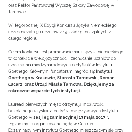
oraz Rektor Państwowej Wyższej Szkoły Zawodowej w
Tarnowie.
W tegorocznej IX Edycji Konkursu Języka Niemieckiego
uczestniczyło 50 uczniów z 19 szkół gimnazjalnych z
całego regionu.
Celem konkursu jest promowanie nauki języka niemieckiego
w kontekście wielojęzyczności i zachęcanie uczniów do
uzyskiwania międzynarodowych certyfikatów Instytutu
Goethego. Głównymi fundatorami nagród są:
Instytut
Goethego w Krakowie, Starosta Tarnowski, Roman
Łucarz, oraz Urząd Miasta Tarnowa. Dziękujemy za
rokroczne wsparcie tych instytucji.
Laureaci pierwszych miejsc otrzymują możliwość
bezpłatnego uzyskania certyfikatów językowych Instytutu
Goethego w
sesji egzaminacyjnej 13 maja 2017 r.
Egzaminy te organizowane będą w Centrum
Egzaminacyjnym Instytutu Goethego mieszczącym się przy