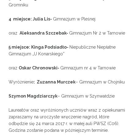
Gromniku
4 miejsce: Julia Lis-
Gimnazjum w Pleśnej
oraz
Aleksandra Szczebak-
Gimnazjum Nr 2 w Tarnowie
5 miejsce: Kinga Podsiadło-
Niepubliczne Niepłatne
Gimnazjum „U Konarskiego”
oraz
Oskar Chronowski-
Gimnazjum nr 4 w Tarnowie
Wyróżnienie
: Zuzanna Murczek
– Gimnazjum w Chojniku
Szymon Magdziarczyk
– Gimnazjum w Szynwałdzie
Laureatów oraz wyróżnionych uczniów wraz z opiekunami
zapraszamy na uroczyste wręczenie nagród, które
odbędzie się 24 marca 2017 r. w małej auli PWSZ (C06).
Godzina zostanie podana w późniejszym terminie.