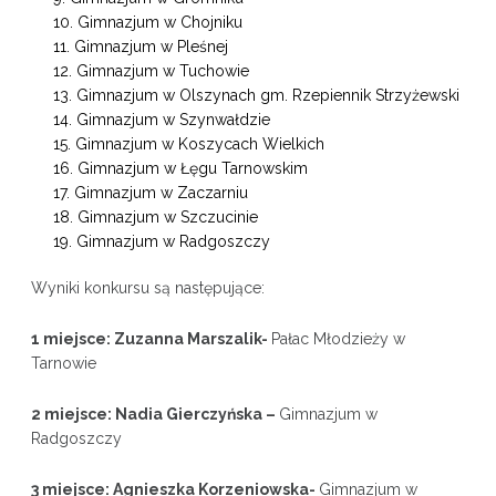
Gimnazjum w Chojniku
Gimnazjum w Pleśnej
Gimnazjum w Tuchowie
Gimnazjum w Olszynach gm. Rzepiennik Strzyżewski
Gimnazjum w Szynwałdzie
Gimnazjum w Koszycach Wielkich
Gimnazjum w Łęgu Tarnowskim
Gimnazjum w Zaczarniu
Gimnazjum w Szczucinie
Gimnazjum w Radgoszczy
Wyniki konkursu są następujące:
1 miejsce: Zuzanna Marszalik-
Pałac Młodzieży w
Tarnowie
2 miejsce: Nadia Gierczyńska –
Gimnazjum w
Radgoszczy
3 miejsce: Agnieszka Korzeniowska-
Gimnazjum w