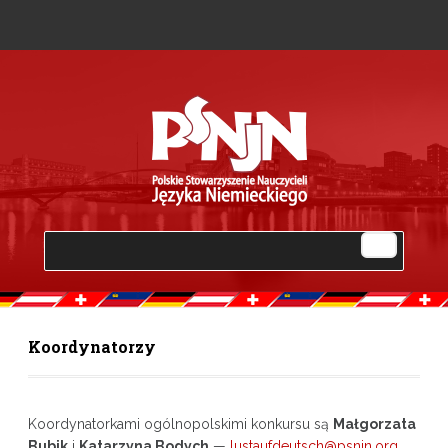
Koordynatorzy
Koordynatorkami ogólnopolskimi konkursu są
Małgorzata
Bubik
i
Katarzyna Bodych
—
lustaufdeutsch@psnjn.org