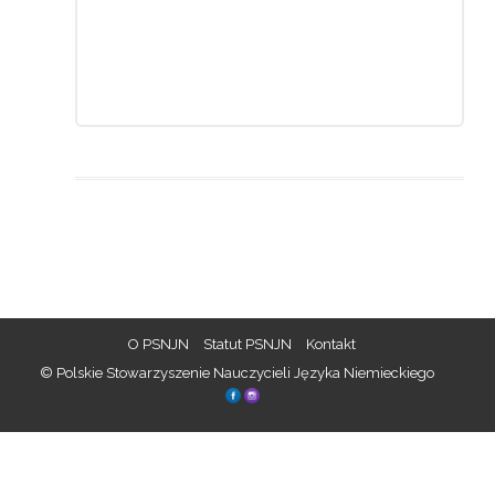
O PSNJN
Statut PSNJN
Kontakt
© Polskie Stowarzyszenie Nauczycieli Języka Niemieckiego